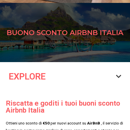
BUONO SCONTO AIRBNB ITALIA
EXPLORE
Riscatta e goditi i tuoi buoni sconto
Airbnb Italia
Ottieni uno sconto di
€50
per nuovi account su
AirBnB
, il servizio di