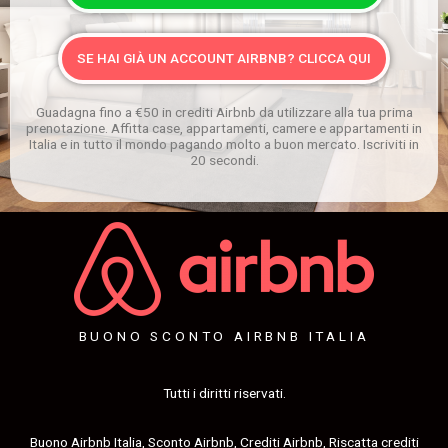
SE HAI GIÀ UN ACCOUNT AIRBNB? CLICCA QUI
Guadagna fino a €50 in crediti Airbnb da utilizzare alla tua prima
prenotazione. Affitta case, appartamenti, camere e appartamenti in
Italia e in tutto il mondo pagando molto a buon mercato. Iscriviti in
20 secondi.
BUONO SCONTO AIRBNB ITALIA
Tutti i diritti riservati.
Buono Airbnb Italia, Sconto Airbnb, Crediti Airbnb, Riscatta crediti