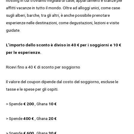
hosting in cui troviamo migliaia di case, appartamenti e stanze per
affitti vacanze in tutto il mondo. Oltre ad alloggi unici, come case
sugli alberi, barche, tra gli altri, è anche possibile prenotare
esperienze nelle destinazioni, come degustazioni, lezioni e visite
guidate.
L’importo dello sconto è diviso in 40 € per i soggiorni e 10 €
per le esperienze.
Ricevi fino a 40 € di sconto per soggiorno
Il valore del coupon dipende dal costo del soggiorno, escluse le
tasse e le spese per gli ospiti.
> Spende
€ 200
, Ghana
10 €
> Spende
400 €
, Ghana
20 €
> Spende
€ 600
, Ghana
30 €