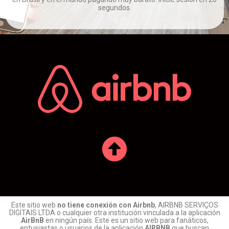
segundos.
Este sitio web
no tiene conexión con Airbnb
, AIRBNB SERVIÇOS
DIGITAIS LTDA o cualquier otra institución vinculada a la aplicación
AirBnB
en ningún país. Este es un sitio web para fanáticos,
entusiastas o usuarios de la aplicación
AIRBNB
que buscan