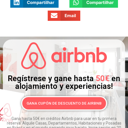
Compartilhar
Compartilhar
Email
Regístrese y gane hasta
50€
en
alojamiento y experiencias!
GANA CUPÓN DE DESCUENTO DE AIRBNB
Gana hasta 50€ en créditos Airbnb para usar en tu primera
reserva.
Alquile Casas, Departamentos, Habitaciones y Posadas
en Brasil y en el mundo pagando muy barato.
Inicie sesión en 20