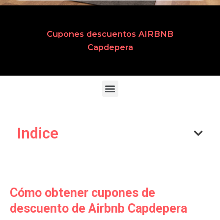
Cupones descuentos AIRBNB
Capdepera
Indice
Cómo obtener cupones de
descuento de Airbnb Capdepera