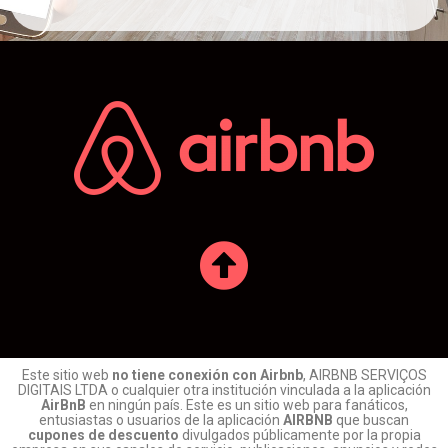
Este sitio web
no tiene conexión con Airbnb
, AIRBNB SERVIÇOS
DIGITAIS LTDA o cualquier otra institución vinculada a la aplicación
AirBnB
en ningún país. Este es un sitio web para fanáticos,
entusiastas o usuarios de la aplicación
AIRBNB
que buscan
cupones de descuento
divulgados públicamente por la propia