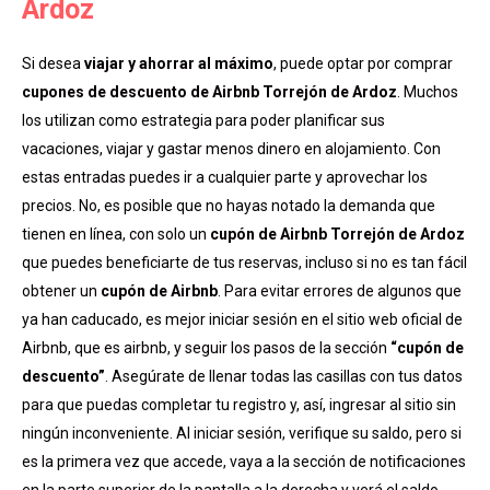
Ardoz
Si desea
viajar y ahorrar al máximo
, puede optar por comprar
cupones de descuento de Airbnb Torrejón de Ardoz
. Muchos
los utilizan como estrategia para poder planificar sus
vacaciones, viajar y gastar menos dinero en alojamiento. Con
estas entradas puedes ir a cualquier parte y aprovechar los
precios. No, es posible que no hayas notado la demanda que
tienen en línea, con solo un
cupón de Airbnb Torrejón de Ardoz
que puedes beneficiarte de tus reservas, incluso si no es tan fácil
obtener un
cupón de Airbnb
. Para evitar errores de algunos que
ya han caducado, es mejor iniciar sesión en el sitio web oficial de
Airbnb, que es airbnb, y seguir los pasos de la sección
“cupón de
descuento”
. Asegúrate de llenar todas las casillas con tus datos
para que puedas completar tu registro y, así, ingresar al sitio sin
ningún inconveniente. Al iniciar sesión, verifique su saldo, pero si
es la primera vez que accede, vaya a la sección de notificaciones
en la parte superior de la pantalla a la derecha y verá el saldo